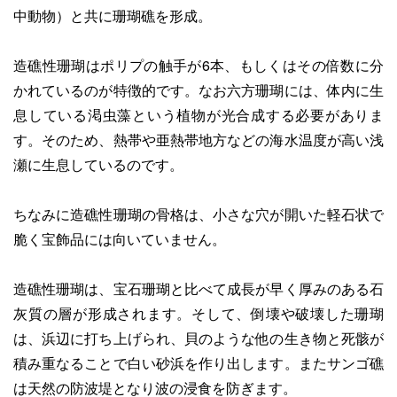
中動物）と共に珊瑚礁を形成。
造礁性珊瑚はポリプの触手が6本、もしくはその倍数に分
かれているのが特徴的です。なお六方珊瑚には、体内に生
息している渇虫藻という植物が光合成する必要がありま
す。そのため、熱帯や亜熱帯地方などの海水温度が高い浅
瀬に生息しているのです。
ちなみに造礁性珊瑚の骨格は、小さな穴が開いた軽石状で
脆く宝飾品には向いていません。
造礁性珊瑚は、宝石珊瑚と比べて成長が早く厚みのある石
灰質の層が形成されます。そして、倒壊や破壊した珊瑚
は、浜辺に打ち上げられ、貝のような他の生き物と死骸が
積み重なることで白い砂浜を作り出します。またサンゴ礁
は天然の防波堤となり波の浸食を防ぎます。