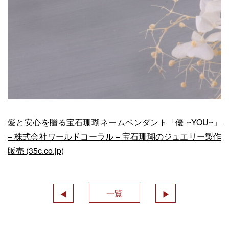
愛と安心を贈る宝石珊瑚ネームペンダント「優 ~YOU~」
– 株式会社ワールドコーラル – 宝石珊瑚のジュエリー製作
販売 (35c.co.jp)
一覧
◀︎
▶︎